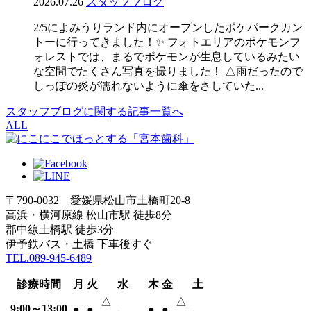
2026.07.26
スタッフブログ
2/5によみうりランド内にオープンしたポケパークカン
トーに行ってきました！✨ フォトエリアのポケモンフ
ォレストでは、まるでポケモンが生息しているみたい
な空間でたくさん写真を撮りました！ △雨だったので
しっぽの炎が濡れないように傘をさしていた...
スタッフブログに関する記事一覧へ
ALL
〒790-0032 愛媛県松山市土橋町20-8
高浜・横河原線 松山市駅 徒歩8分
郡中線土橋駅 徒歩3分
伊予鉄バス・土橋 下車後すぐ
TEL.089-945-6489
診療時間
月
火
水
木
金
土
△
△
9:00～13:00
●
●
●
●