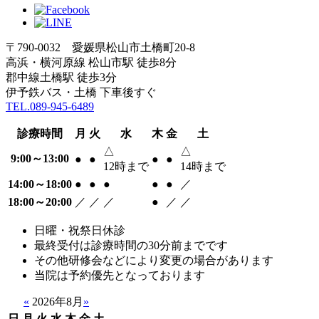
〒790-0032 愛媛県松山市土橋町20-8
高浜・横河原線 松山市駅 徒歩8分
郡中線土橋駅 徒歩3分
伊予鉄バス・土橋 下車後すぐ
TEL.089-945-6489
診療時間
月
火
水
木
金
土
△
△
9:00～13:00
●
●
●
●
12時まで
14時まで
14:00～18:00
●
●
●
●
●
／
18:00～20:00
／
／
／
●
／
／
日曜・祝祭日休診
最終受付は診療時間の30分前までです
その他研修会などにより変更の場合があります
当院は予約優先となっております
«
2026年8月
»
日
月
火
水
木
金
土