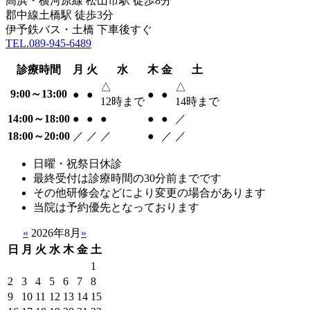
高浜・横河原線 松山市駅 徒歩8分
郡中線土橋駅 徒歩3分
伊予鉄バス・土橋 下車後すぐ
TEL.089-945-6489
診療時間
月
火
水
木
金
土
△
△
9:00～13:00
●
●
●
●
12時まで
14時まで
14:00～18:00
●
●
●
●
●
／
18:00～20:00
／
／
／
●
／
／
日曜・祝祭日休診
最終受付は診療時間の30分前までです
その他研修会などにより変更の場合があります
当院は予約優先となっております
«
2026年8月
»
日
月
火
水
木
金
土
1
2
3
4
5
6
7
8
9
10
11
12
13
14
15