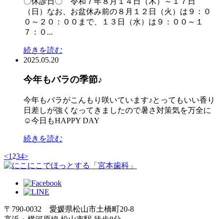
〇休診日〇 令和７年８月１４日（木）～１７日
（日）なお、お盆休み前の８月１２日（火）は９：０
０～２０：００まで、１３日（水）は９：００～１
７：０...
続きを読む
2025.05.20
今年もバラの季節♪
今年もバラがこんもり咲いています♪とってもいい香り
日差しが強くなってきましたので暑さ対策気を万全に
☺️今日もHAPPY DAY
続きを読む
<
1
2
3
4
>
〒790-0032 愛媛県松山市土橋町20-8