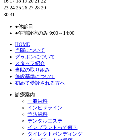
16
17
18
19
20
21
22
23
24
25
26
27
28
29
30
31
●
休診日
●
午前診療のみ 9:00～14:00
HOME
当院について
グゥポンについて
スタッフ紹介
当院の取り組み
施設基準について
初めて受診される方へ
診療案内
一般歯科
インビザライン
予防歯科
デンタルエステ
インプラントって何？
ダイレクトボンディング